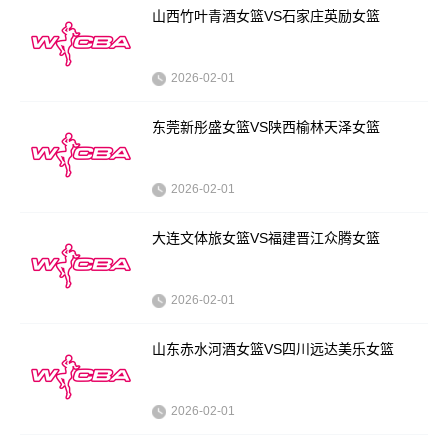
山西竹叶青酒女篮VS石家庄英励女篮
2026-02-01
东莞新彤盛女篮VS陕西榆林天泽女篮
2026-02-01
大连文体旅女篮VS福建晋江众腾女篮
2026-02-01
山东赤水河酒女篮VS四川远达美乐女篮
2026-02-01